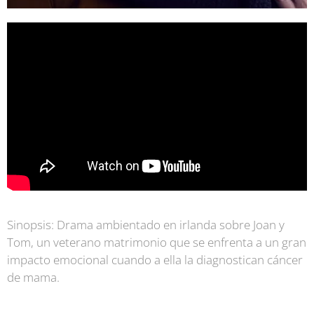
S
inopsis:
Drama ambientado en irlanda sobre Joan y
Tom, un veterano matrimonio que se enfrenta a un gran
impacto emocional cuando a ella la diagnostican cáncer
de mama.