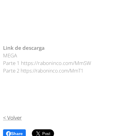
Link de descarga
MEGA
Parte 1 https://raboninco.com/MmSW
Parte
2
https://raboninco.com/MmT1
< Volver
Share