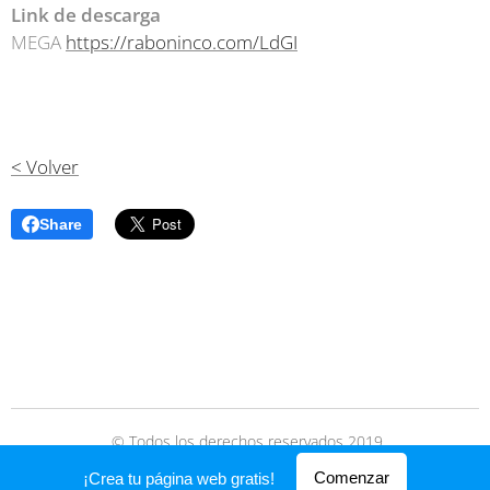
Link de descarga
MEGA
https://raboninco.com/LdGI
< Volver
Share
© Todos los derechos reservados 2019
Creado con
Webnode
Comenzar
¡Crea tu página web gratis!