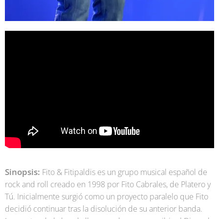
Sinopsis:
Fito & Fitipaldis es un grupo musical español de
rock and roll creado en 1998 por Fito Cabrales, de Platero y
Tú. Inicialmente surgió como un proyecto paralelo que Fito
decidió continuar tras la disolución de su anterior banda.