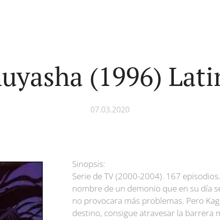
nuyasha (1996) Lati
07.03.2020
Sinopsis:
Serie de TV (2000-2004). 167 episodios.
nombre de un demonio que en su día se
no provocara más problemas. Pero Kag
destino, consigue atravesar la barrera