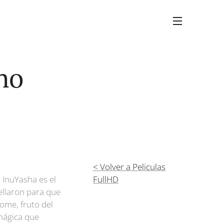
no
< Volver a Peliculas
 InuYasha es el
FullHD
llaron para que
ome, fruto del
 mágica que