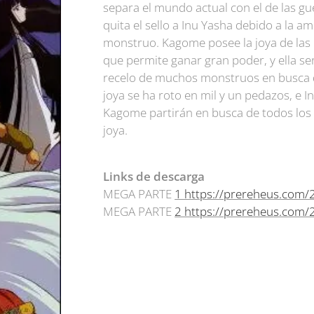
separa el mundo actual con el de las guer
quita el sello a Inu Yasha debido a la a
monstruo. Kagome posee la joya de las 
que permite ganar gran poder, y ella ser
recelo de muchos monstruos en busca de
joya se ha roto en mil y un pedazos, e I
Kagome partirán en busca de todos los 
joya.
Links de descarga
MEGA PARTE
1 https://prereheus.com
MEGA PARTE
2 https://prereheus.com