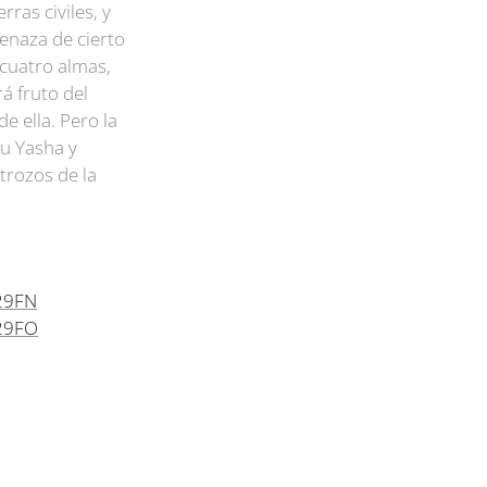
ras civiles, y
menaza de cierto
cuatro almas,
á fruto del
 ella. Pero la
nu Yasha y
trozos de la
/29FN
/29FO