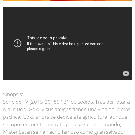
Sinopsis:
Serie de TV (2015-2018). 131 episodios. Tras derrotar a
Majin Boo, Goku y sus amigos tienen una vida de lo más
pacífica: Goku ahora se dedica a la agricultura, aunque
siempre encuentra un rato para seguir entrenando;
Mister Satan se ha hecho famoso como gran salvador