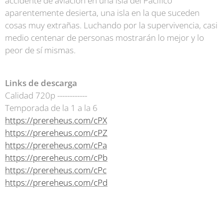
accidente de aviación en una isla del Pacífico
aparentemente desierta, una isla en la que suceden
cosas muy extrañas. Luchando por la supervivencia, casi
medio centenar de personas mostrarán lo mejor y lo
peor de sí mismas.
Links de descarga
Calidad 720p ------------
Temporada de la 1 a la 6
https://prereheus.com/cPX
https://prereheus.com/cPZ
https://prereheus.com/cPa
https://prereheus.com/cPb
https://prereheus.com/cPc
https://prereheus.com/cPd