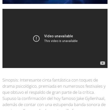
S
inopsis:
Interesante cinta fantástica con toques de
drama psicológico, premiada en numerosos festivales y
que obtuvo el respaldo de gran parte de la crítica.
Supuso la confirmación del hoy famoso Jake Gyllenhaal,
además de contar con una estupenda banda sonora de