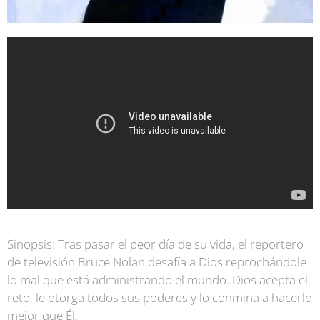
S
inopsis: Tras pasar el peor día de su vida, el reportero
de televisión Bruce Nolan desafía a Dios reprochándole
lo mal que está administrando el mundo. Dios acepta el
reto, le otorga todos sus poderes y lo conmina a hacerlo
mejor que Él.