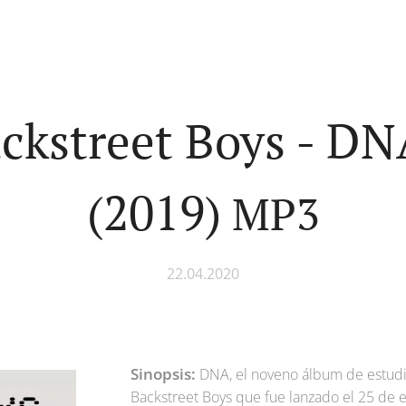
ckstreet Boys - DN
(2019)
MP3
22.04.2020
Sinopsis:
DNA, el noveno álbum de estudi
Backstreet Boys que fue lanzado el 25 de 