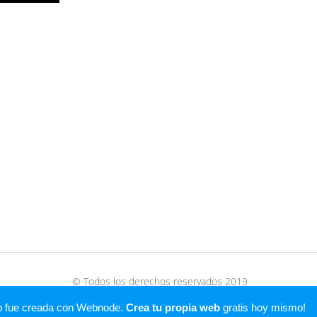
© Todos los derechos reservados 2019
Creado con
Webnode
b fue creada con Webnode.
Crea tu propia web
gratis hoy mismo!