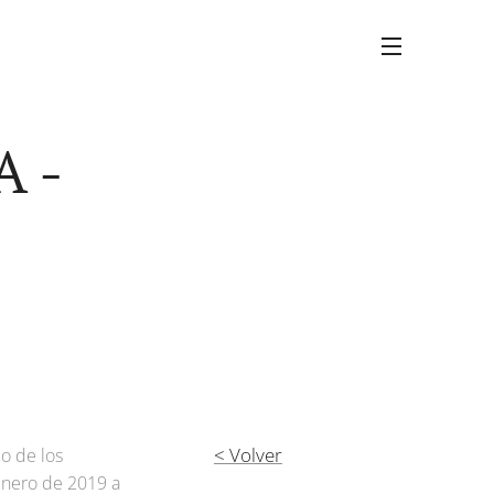
A -
< Volver
o de los
enero de 2019 a