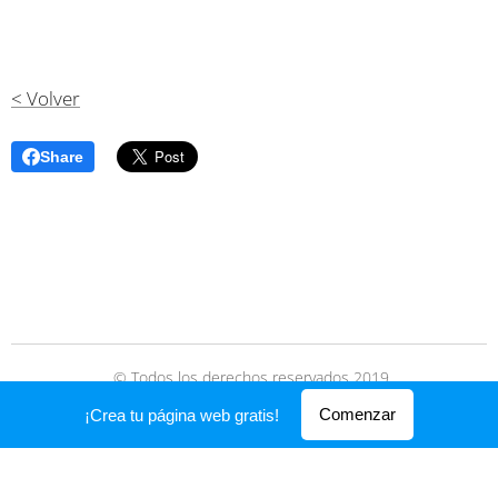
< Volver
Share
© Todos los derechos reservados 2019
Creado con
Webnode
Comenzar
¡Crea tu página web gratis!