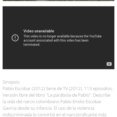
Sinopsis:
Pablo Escobar (2012) Serie de TV (2012). 113 episodios.
Versión libre del libro "La parábola de Pablo". Describe
la vida del narco colombiano Pablo Emilio Escobar
Gaviria desde su infancia. El uso de la violencia
indiscriminada lo convirtió en el narcotraficante más