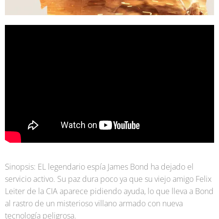
S
inopsis: EL legendario espía James Bond ha dejado el
servicio activo. Su paz dura poco ya que su viejo amigo Felix
Leiter de la CIA aparece pidiendo ayuda, lo que lleva a Bond
al rastro de un misterioso villano armado con nueva
tecnología peligrosa.