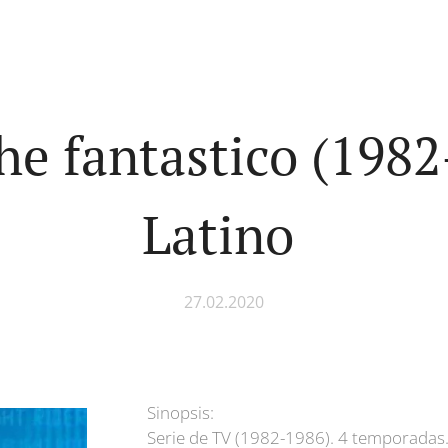
he fantastico (198
Latino
27.02.2020
Sinopsis:
Serie de TV (1982-1986). 4 temporadas.