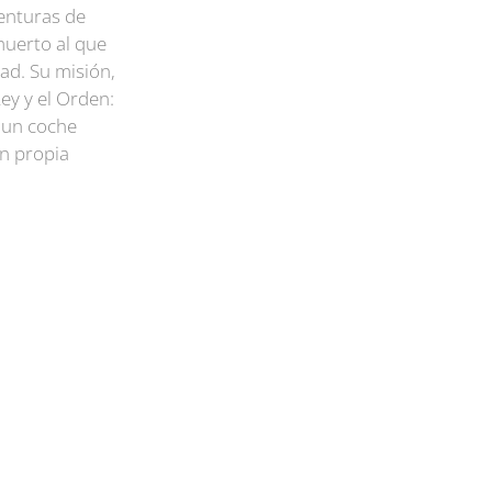
venturas de
muerto al que
ad. Su misión,
ey y el Orden:
e un coche
on propia