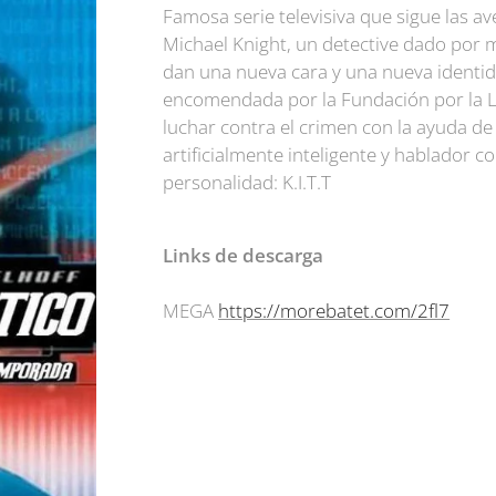
Famosa serie televisiva que sigue las a
Michael Knight, un detective dado por 
dan una nueva cara y una nueva identid
encomendada por la Fundación por la L
luchar contra el crimen con la ayuda d
artificialmente inteligente y hablador c
personalidad: K.I.T.T
Links de descarga
MEGA
https://morebatet.com/2fl7