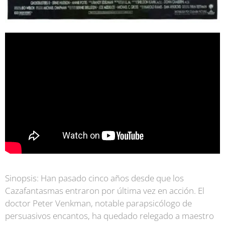
S
inopsis:
Han pasado cinco años desde que los
Cazafantasmas entraron por última vez en acción. El
doctor Peter Venkman, notable parapsicólogo de
persuasivos encantos, ha quedado relegado a maestro