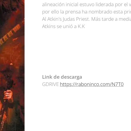
alineación inicial estuvo liderada por el v
por ello la prensa ha nombrado esta p
Al Atkin's Judas Priest. Más tarde a med
Atkins se unió a K.K
Link de descarga
GDRIVE
https://raboninco.com/N7T0