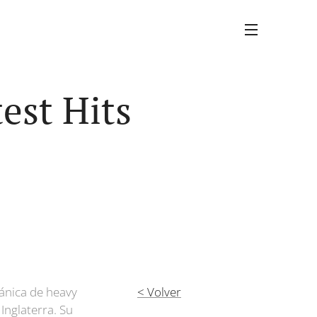
test Hits
tánica de heavy
< Volver
nglaterra. Su