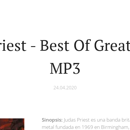
iest - Best Of Grea
MP3
24.04.2020
Sinopsis:
Judas Priest es una banda bri
metal fundada en 1969 en Birmingham, I