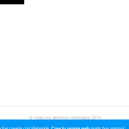
© Todos los derechos reservados 2019
Creado con
Webnode
b fue creada con Webnode.
Crea tu propia web
gratis hoy mismo!