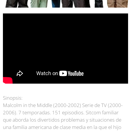
S
inopsis:
Malcolm in the Middle
(2000-2002) Serie de TV (2000-
2006). 7 temporadas. 151 episodios. Sitcom familiar
que aborda los divertidos problemas y situaciones de
una familia americana de clase media en la que el hijo