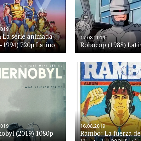
2019
La serie animada
17.08.2019
-1994) 720p Latino
Robocop (1988) Lati
2019
16.08.2019
obyl (2019) 1080p
Rambo: La fuerza de