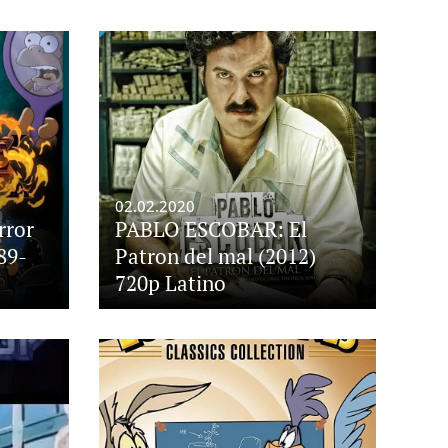
02.02.2020
rror
PABLO ESCOBAR: El
89-
Patron del mal (2012)
720p Latino