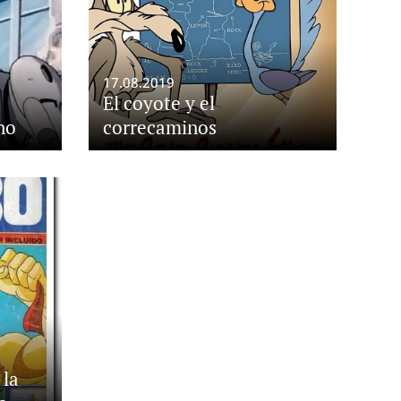
17.08.2019
El coyote y el
no
correcaminos
 la