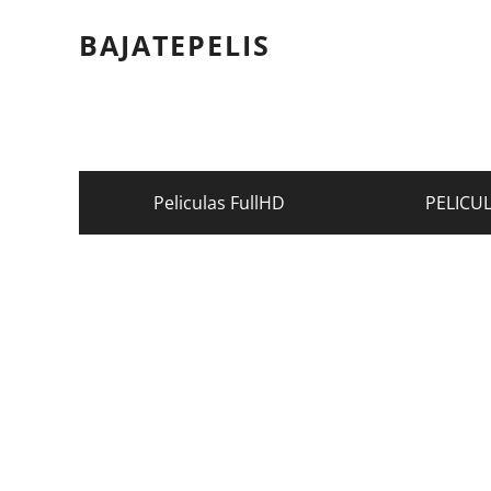
BAJATEPELIS
Peliculas FullHD
PELICU