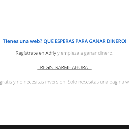
Tienes una web? QUE ESPERAS PARA GANAR DINERO!
Regístrate en Adfly
y empieza a ganar dinero.
- REGISTRARME AHORA -
gratis y no necesitas inversion. Solo necesitas una pagina 