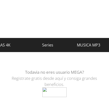
LAS 4K
Series
MUSICA MP3
Todavia no eres usuario MEGA?
Registrate gratis desde aquí y consiga grandes
beneficios.