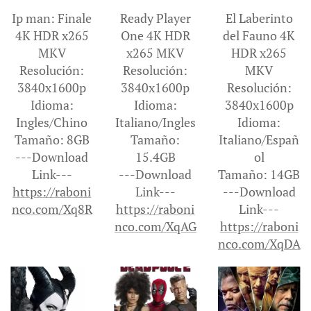
Ip man: Finale
Ready Player
El Laberinto
4K HDR x265
One 4K HDR
del Fauno 4K
MKV
x265 MKV
HDR x265
Resolución:
Resolución:
MKV
3840x1600p
3840x1600p
Resolución:
Idioma:
Idioma:
3840x1600p
Ingles/Chino
Italiano/Ingles
Idioma:
Tamaño: 8GB
Tamaño:
Italiano/Españ
---Download
15.4GB
ol
Link---
---Download
Tamaño: 14GB
https://raboni
Link---
---Download
nco.com/Xq8R
https://raboni
Link---
nco.com/XqAG
https://raboni
nco.com/XqDA