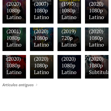
(2020)
(2007)
(1993)
(2020)
Bob
No
07.11.2020
1080p
1080p
1080p
1080p
Esponja
Basta
Mano
04.11.2020
Latino
Latino
Latino
Latino
Al
con
de
Érase
26.11.2020
Amelie
Rescate
Amar
obra
una
04.11.2020
(2001)
(2020)
(2019)
(2020)
Borat
vez un
04.11.2020
1080p
1080p
720p
1080p
Fuera
Siguiente
muñeco
Latino
Latino
Latino
Latino
de
Película
de
04.11.2020
control
Documental
nieve
AVA
(2020)
(2020)
(2020)
(2020)
1080p
1080p
1080p
1080p
Latino
Latino
Latino
Subtitula
Artículos antiguos