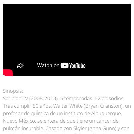
Sinopsis:
Serie de TV (2008-2013). 5 temporadas. 62 episodios.
Tras cumplir 50 años, Walter White (Bryan Cranston), un
profesor de química de un instituto de Albuquerque,
Nuevo México, se entera de que tiene un cáncer de
pulmón incurable. Casado con Skyler (Anna Gunn) y con