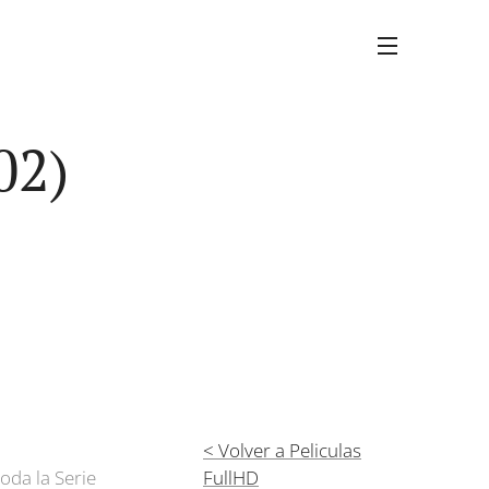
02)
< Volver a Peliculas
oda la Serie
FullHD