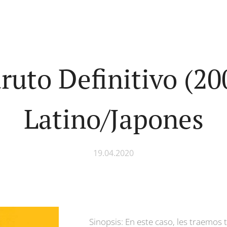
ruto Definitivo (20
Latino/Japones
19.04.2020
Sinopsis: En este caso, les traemos t