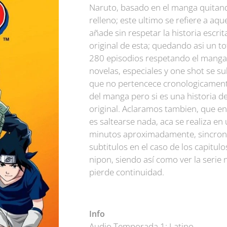
Naruto, basado en el manga quitand
relleno; este ultimo se refiere a aqu
añade sin respetar la historia escrit
original de esta; quedando asi un t
280 episodios respetando el manga,
novelas, especiales y one shot se su
que no pertencece cronologicament
del manga pero si es una historia 
original. Aclaramos tambien, que en
es saltearse nada, aca se realiza en
minutos aproximadamente, sincron
subtitulos en el caso de los capitul
nipon, siendo así como ver la serie 
pierde continuidad.
Info
Audio Temporada 1: Latino