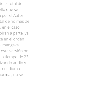
o el total de
ello que se
a por el Autor
otal de no mas de
 en el caso
biran a parte, ya
e en el orden
del mangaka
 esta versión no
 un tiempo de 23
izando audio y
os en idioma
normal, no se