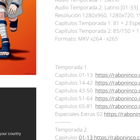
Audio Temporada 2: Latino [01-33] 
Resolución 1280x960, 1280x720, 
Capítulos Temporada 1: 81 + 2 Espe
Capítulos Temporada 2: 85/150 + 1 
Formato: MKV x264 - x265
Temporada 1
Capitulos 01-13
https://raboninc
Capitulos 14-42
https://raboninc
Capitulos 43-50
https://raboninco
Capitulos 51-64
https://raboninco
Capitulos 65-81
https://raboninco
Especiales Extras 02
https://rabon
----------
Temporada 2
Capitulos
01-13
https://raboninco.