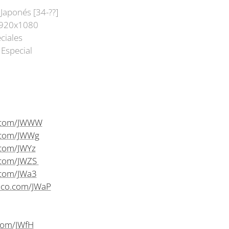
Japonés [34-??]
1920x1080
ciales
Especial
o.com/JWWW
o.com/JWWg
.com/JWYz
.com/JWZS
.com/JWa3
inco.com/JWaP
com/JWfH