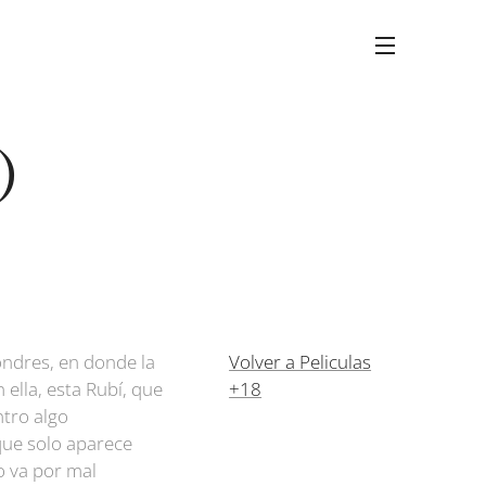
)
ondres, en donde la
Volver a Peliculas
 ella, esta Rubí, que
+18
tro algo
que solo aparece
no va por mal