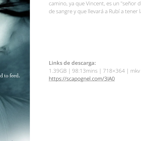
camino, ya que Vincent, es un "señor d
de sangre y que llevará a Rubí a tener 
Links de descarga:
1.39GB | 98:13mins | 718×364 | mkv 
https://scapognel.com/3IA0