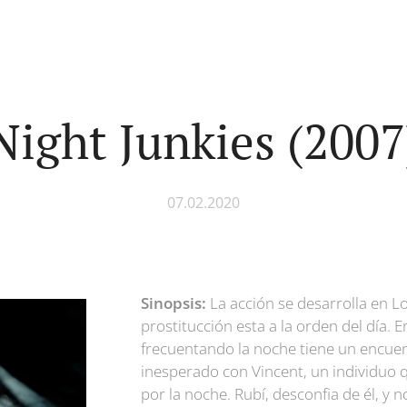
Night Junkies (2007
07.02.2020
Sinopsis:
La acción se desarrolla en L
prostitucción esta a la orden del día. En
frecuentando la noche tiene un encuen
inesperado con Vincent, un individuo 
por la noche. Rubí, desconfia de él, y 