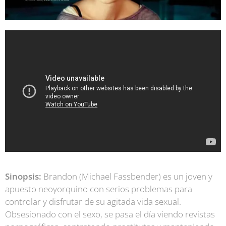
Sinopsis:
Brandon (Michael Fassbender) es un joven y
apuesto neoyorquino con serios problemas para
controlar y disfrutar de su agitada vida sexual.
Obsesionado con el sexo, se pasa el día viendo revistas